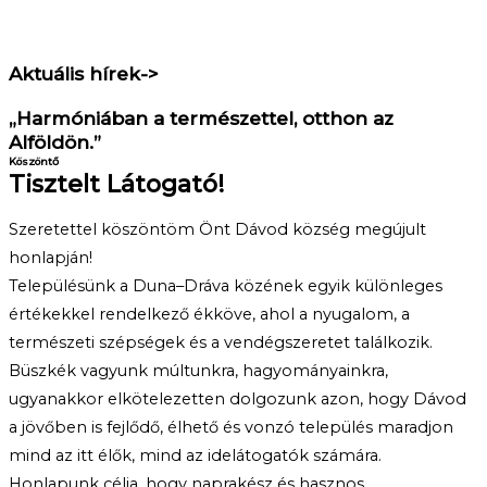
Aktuális hírek->
„Harmóniában a természettel, otthon az
Alföldön.”
Köszöntő
Tisztelt Látogató!
Szeretettel köszöntöm Önt Dávod község megújult
honlapján!
Településünk a Duna–Dráva közének egyik különleges
értékekkel rendelkező ékköve, ahol a nyugalom, a
természeti szépségek és a vendégszeretet találkozik.
Büszkék vagyunk múltunkra, hagyományainkra,
ugyanakkor elkötelezetten dolgozunk azon, hogy Dávod
a jövőben is fejlődő, élhető és vonzó település maradjon
mind az itt élők, mind az idelátogatók számára.
Honlapunk célja, hogy naprakész és hasznos