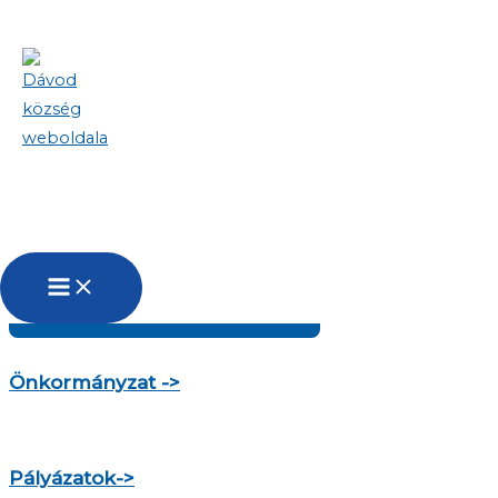
Skip to content
Köszöntjük Dávod község weboldalán!
Településről bővebben
Önkormányzat ->
Pályázatok->