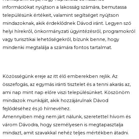
információkat nyújtson a lakosság számára, bemutassa
településünk értékeit, valamint segítséget nyújtson
mindazoknak, akik érdeklődnek Dávod iránt. Legyen szó
helyi hírekről, önkormányzati ügyintézésről, programokról
vagy turisztikai lehetőségekről, bízunk benne, hogy
mindenki megtalálja a számára fontos tartalmat.
Közösségünk ereje az itt élő emberekben rejlik. Az
összefogás, az egymás iránti tisztelet és a tenni akarás az,
ami nap mint nap előre viszi településünket. Köszönöm
mindazok munkáját, akik hozzájárulnak Dávod
fejlődéséhez és jó hírnevéhez.
Amennyiben még nem járt nálunk, szeretettel hívom és
várom Dávodra, hogy személyesen is megtapasztalja
mindazt, amit szavakkal nehéz teljes mértékben átadni.