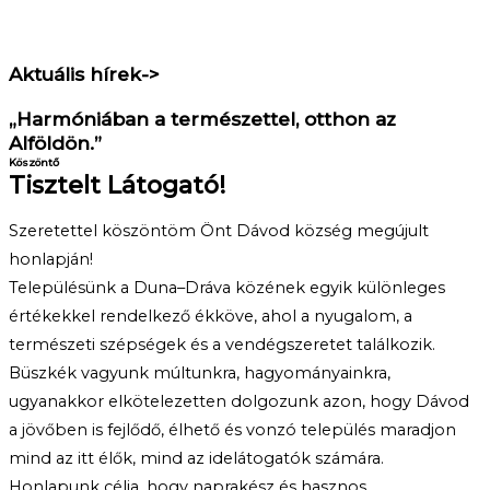
Aktuális hírek->
„Harmóniában a természettel, otthon az
Alföldön.”
Köszöntő
Tisztelt Látogató!
Szeretettel köszöntöm Önt Dávod község megújult
honlapján!
Településünk a Duna–Dráva közének egyik különleges
értékekkel rendelkező ékköve, ahol a nyugalom, a
természeti szépségek és a vendégszeretet találkozik.
Büszkék vagyunk múltunkra, hagyományainkra,
ugyanakkor elkötelezetten dolgozunk azon, hogy Dávod
a jövőben is fejlődő, élhető és vonzó település maradjon
mind az itt élők, mind az idelátogatók számára.
Honlapunk célja, hogy naprakész és hasznos