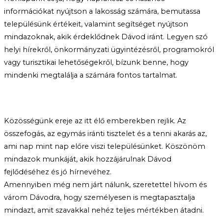
információkat nyújtson a lakosság számára, bemutassa
településünk értékeit, valamint segítséget nyújtson
mindazoknak, akik érdeklődnek Dávod iránt. Legyen szó
helyi hírekről, önkormányzati ügyintézésről, programokról
vagy turisztikai lehetőségekről, bízunk benne, hogy
mindenki megtalálja a számára fontos tartalmat.
Közösségünk ereje az itt élő emberekben rejlik. Az
összefogás, az egymás iránti tisztelet és a tenni akarás az,
ami nap mint nap előre viszi településünket. Köszönöm
mindazok munkáját, akik hozzájárulnak Dávod
fejlődéséhez és jó hírnevéhez.
Amennyiben még nem járt nálunk, szeretettel hívom és
várom Dávodra, hogy személyesen is megtapasztalja
mindazt, amit szavakkal nehéz teljes mértékben átadni.