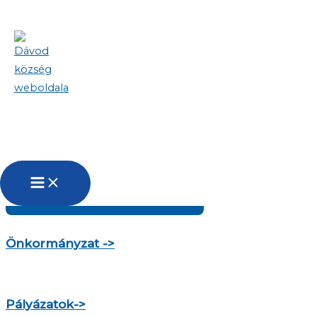
Skip to content
Köszöntjük Dávod község weboldalán!
Településről bővebben
Önkormányzat ->
Pályázatok->