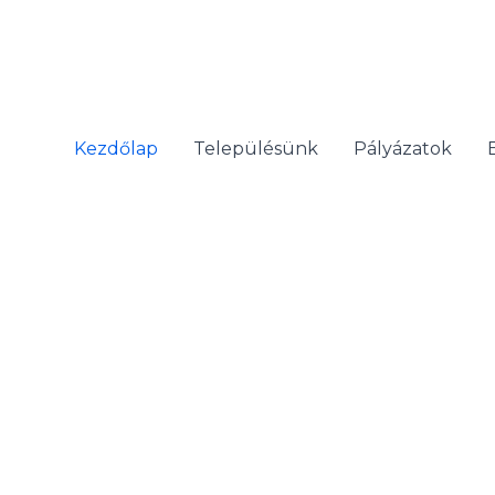
Skip
to
content
Kezdőlap
Településünk
Pályázatok