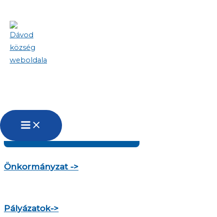
Skip to content
Köszöntjük Dávod község weboldalán!
Településről bővebben
Önkormányzat ->
Pályázatok->