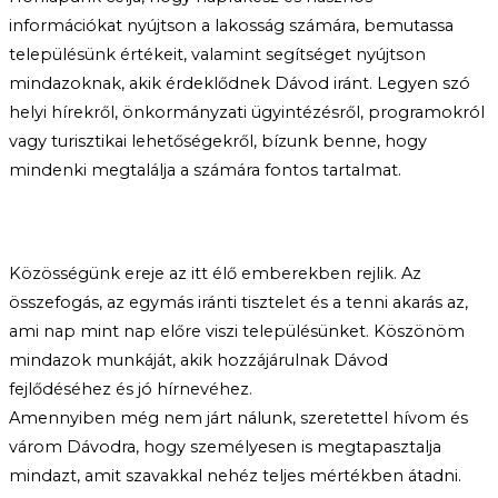
információkat nyújtson a lakosság számára, bemutassa
településünk értékeit, valamint segítséget nyújtson
mindazoknak, akik érdeklődnek Dávod iránt. Legyen szó
helyi hírekről, önkormányzati ügyintézésről, programokról
vagy turisztikai lehetőségekről, bízunk benne, hogy
mindenki megtalálja a számára fontos tartalmat.
Közösségünk ereje az itt élő emberekben rejlik. Az
összefogás, az egymás iránti tisztelet és a tenni akarás az,
ami nap mint nap előre viszi településünket. Köszönöm
mindazok munkáját, akik hozzájárulnak Dávod
fejlődéséhez és jó hírnevéhez.
Amennyiben még nem járt nálunk, szeretettel hívom és
várom Dávodra, hogy személyesen is megtapasztalja
mindazt, amit szavakkal nehéz teljes mértékben átadni.