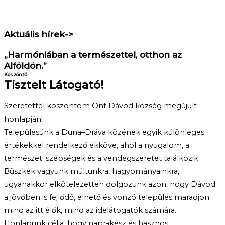
Aktuális hírek->
„Harmóniában a természettel, otthon az
Alföldön.”
Köszöntő
Tisztelt Látogató!
Szeretettel köszöntöm Önt Dávod község megújult
honlapján!
Településünk a Duna–Dráva közének egyik különleges
értékekkel rendelkező ékköve, ahol a nyugalom, a
természeti szépségek és a vendégszeretet találkozik.
Büszkék vagyunk múltunkra, hagyományainkra,
ugyanakkor elkötelezetten dolgozunk azon, hogy Dávod
a jövőben is fejlődő, élhető és vonzó település maradjon
mind az itt élők, mind az idelátogatók számára.
Honlapunk célja, hogy naprakész és hasznos