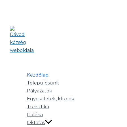
Skip to content
Köszöntjük Dávod község weboldalá
Kezdőlap
Településről bővebben
Településünk
Pályázatok
Egyesületek, klubok
Önkormányzat ->
Turisztika
Galéria
Oktatás