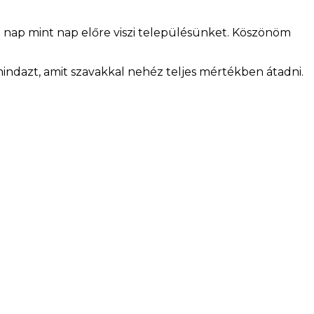
ami nap mint nap előre viszi településünket. Köszönöm
ndazt, amit szavakkal nehéz teljes mértékben átadni.