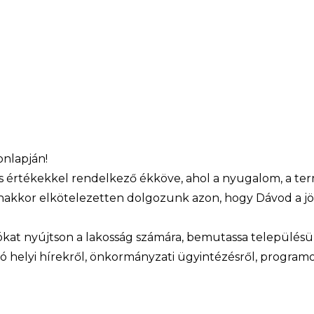
dön.”
nlapján!
rtékekkel rendelkező ékköve, ahol a nyugalom, a term
kor elkötelezetten dolgozunk azon, hogy Dávod a jövő
kat nyújtson a lakosság számára, bemutassa településün
 helyi hírekről, önkormányzati ügyintézésről, programok