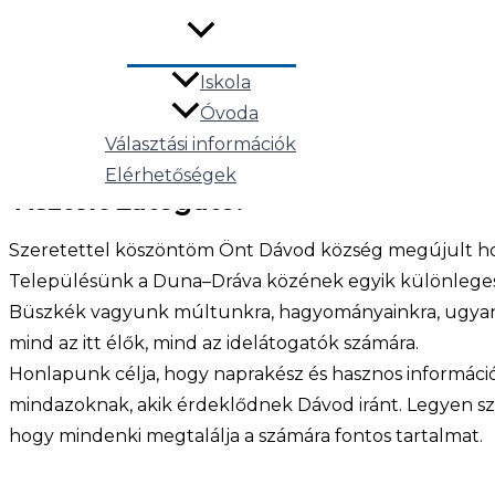
Pályázatok->
Iskola
Aktuális hírek->
Óvoda
Választási információk
„Harmóniában a természettel, otthon az Alföl
Elérhetőségek
Köszöntő
Tisztelt Látogató!
Szeretettel köszöntöm Önt Dávod község megújult ho
Településünk a Duna–Dráva közének egyik különleges é
Büszkék vagyunk múltunkra, hagyományainkra, ugyanak
mind az itt élők, mind az idelátogatók számára.
Honlapunk célja, hogy naprakész és hasznos információ
mindazoknak, akik érdeklődnek Dávod iránt. Legyen szó
hogy mindenki megtalálja a számára fontos tartalmat.