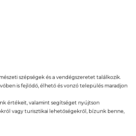
észeti szépségek és a vendégszeretet találkozik.
ben is fejlődő, élhető és vonzó település maradjon
k értékeit, valamint segítséget nyújtson
ról vagy turisztikai lehetőségekről, bízunk benne,