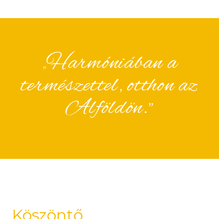
„Harmóniában a
természettel, otthon az
Alföldön.”
Köszöntő