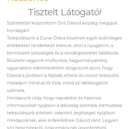
Tisztelt Látogató!
Szeretettel köszöntöm Önt Dávod község megújult
honlapján!
Településünk a Duna–Dráva közének egyik különleges
értékekkel rendelkező ékköve, ahol a nyugalom, a
természeti szépségek és a vendégszeretet találkozik.
Büszkék vagyunk múltunkra, hagyományainkra,
ugyanakkor elkötelezetten dolgozunk azon, hogy
Dávod a jövőben is fejlődő, élhető és vonzó település
maradjon mind az itt élők, mind az idelátogatók
számára.
Honlapunk célja, hogy naprakész és hasznos
információkat nyújtson a lakosság számára, bemutassa
településünk értékeit, valamint segítséget nyújtson
mindazoknak, akik érdeklődnek Dávod iránt. Legyen
szó helyi hírekről, önkormányzati ügyintézésről,