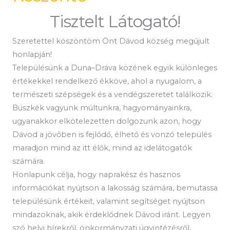
Tisztelt Látogató!
Szeretettel köszöntöm Önt Dávod község megújult
honlapján!
Településünk a Duna–Dráva közének egyik különleges
értékekkel rendelkező ékköve, ahol a nyugalom, a
természeti szépségek és a vendégszeretet találkozik.
Büszkék vagyunk múltunkra, hagyományainkra,
ugyanakkor elkötelezetten dolgozunk azon, hogy
Dávod a jövőben is fejlődő, élhető és vonzó település
maradjon mind az itt élők, mind az idelátogatók
számára.
Honlapunk célja, hogy naprakész és hasznos
információkat nyújtson a lakosság számára, bemutassa
településünk értékeit, valamint segítséget nyújtson
mindazoknak, akik érdeklődnek Dávod iránt. Legyen
szó helyi hírekről, önkormányzati ügyintézésről,