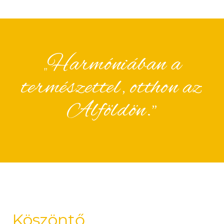
„Harmóniában a
természettel, otthon az
Alföldön.”
Köszöntő