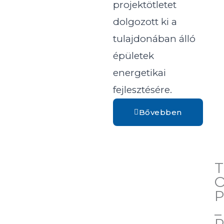
projektötletet
dolgozott ki a
tulajdonában álló
épületek
energetikai
fejlesztésére.
Bővebben
T
_