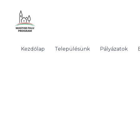
Skip
to
content
Kezdőlap
Településünk
Pályázatok