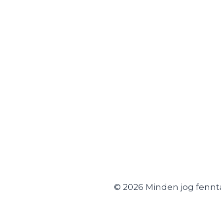
b
o
o
k
© 2026 Minden jog fennt