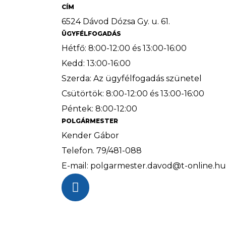
CÍM
6524 Dávod Dózsa Gy. u. 61.
ÜGYFÉLFOGADÁS
Hétfő: 8:00-12:00 és 13:00-16:00
Kedd: 13:00-16:00
Szerda: Az ügyfélfogadás szünetel
Csütörtök: 8:00-12:00 és 13:00-16:00
Péntek: 8:00-12:00
POLGÁRMESTER
Kender Gábor
Telefon. 79/481-088
E-mail: polgarmester.davod@t-online.hu
F
a
c
e